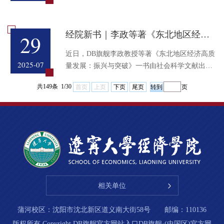
习机制”进行系统分析。研究发现：不同商帮文化
术论文《老年劳动参与对认知功能的影响研究》
背景下的...
在《中国人口科学》2025年第4期发表。 内容摘
要：在人口老龄化形势日益严峻的背景下，针对
经院新书｜李政等著《东北地区经济高质量发展：振兴与突破》
29
老年劳动供给和认知功能的相关研究意义重大。
文章使用中国健康与养老追踪调查（CHARLS）
近日，DB旗舰李政教授等著《东北地区经济高质
2025-07
2018、2020年数据，实证考察了老年劳动参与对
量发展：振兴与突破》一书由社会科学文献出版
认知功能的影响。研究发现，老年劳动参与对认
社出版，著名经济学家、第十四届全国政协经济
共149条 1/30
首页
上页
下页
尾页
页
知功能具有显著的正...
委员会委员、第十三届全国政协经济委员会副主
任、辽宁省政协原主席夏德仁教授为这部专著撰
写序言。​内容简介：经济高质量发展是东北振兴
实现新突破的必由之路，也是推动区域全面振兴
的核心动力。本书以东北振兴战略提出和实施二
十周年为时代背景，系统梳理了东北振兴取得的
成就与...
相关单位
蒲河校区：沈阳市沈北新区道义南大街58号 邮编：110136
版权所有 Copyright DB旗舰官方网站入口DB旗舰·(中国区)官方网