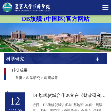
DB旗舰·(中国区)官方网站
科学研究
科研成果
首页
>
科学研究
>
科研成果
DB旗舰贺城合作论文在《财政研究》发表
12
​近日，DB旗舰贺城讲师与“基地班”本科生阎渤
2025-09
禹、博士生王荣基（通讯作者）合作在《财政研