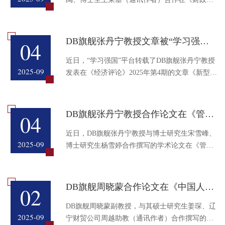
究》2025年第7期发表文章，题为《有为之手：政
府采购何以牵引企业关键核心技术突破》。 论文
简介：推动关键核心技术突破不仅是企业应对外
DB旗舰张丹宁教授文章被“学习强国”平台转载
04
部复杂竞争环境的支撑，更是提升国家创新体系
整体效能的关键举措。政府采购以其市场化行为
近日，“学习强国”平台转载了DB旗舰张丹宁教授
2025-09
降低以往创新激励政策的信息不对称，破除企业
发表在《经济评论》2025年第4期的文章《新型创
关键核心技术突破的发展障碍。本文根据企业专
新载体如何促进企业创新的量质齐升》，现将原
利数据、财务...
文及链接转载如下：导语：党的二十大报告提
出，完善党中央对科技工作统一领导的体制，健
DB旗舰张丹宁教授合作论文在《管理评论》发表
04
全新型举国体制，强化国家战略科技力量，优化
配置创新资源，优化国家科研机构、高水平研究
近日，DB旗舰张丹宁教授与博士研究生宋雪峰、
2025-09
型大学、科技领军企业定位和布局，形成国家实
博士研究生杨雪婷合作撰写的学术论文在《管理
验室体系，统筹推进国际科技创新中心、区域科
评论》2025年第6期发表，题为《企业社会责任履
技创新中心建设，...
行存在同群效应吗?——基于商帮文化视角》。 ​
内容摘要：本文从商帮文化视角出发，以2010—
DB旗舰周晓蒙合作论文在《中国人口科学》发表
02
2020年884家中国A股上市公司为研究样本，回答
了企业社会责任履行是否存在“同群效应”这个核
DB旗舰周晓蒙副教授，与其硕士研究生姜琛、辽
2025-09
心问题，并对商帮文化特质差异以及同群效应“学
宁财贸公司周越助教（通讯作者）合作撰写的学