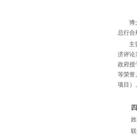
博
总行合
主
济评论
政府授
等荣誉
项目）
姓
联