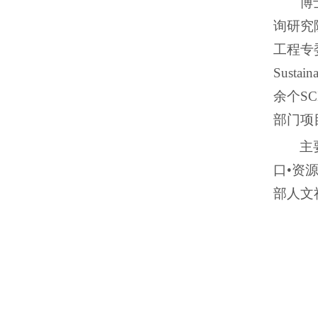
博
询研究
工程专
Sustaina
余个
SC
部门项
主
口
•
资
部人文