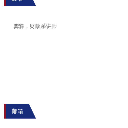
龚辉，财政
系
讲师
邮箱