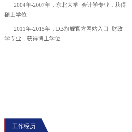
2004
年
-
2007
年
，
东北大学
会计学
专业
，
获得
硕士
学位
2011
年
-
2015
年
，
DB旗舰官方网站入口
财政
学
专业
，
获得
博士
学位
工作经历